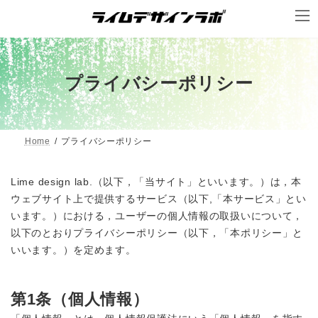
コ
ナ
ン
ビ
テ
ゲ
ン
ー
ツ
シ
プライバシーポリシー
へ
ョ
ス
ン
キ
に
Home
プライバシーポリシー
ッ
移
プ
動
Lime design lab.（以下，「当サイト」といいます。）は，本
ウェブサイト上で提供するサービス（以下,「本サービス」とい
います。）における，ユーザーの個人情報の取扱いについて，
以下のとおりプライバシーポリシー（以下，「本ポリシー」と
いいます。）を定めます。
第1条（個人情報）